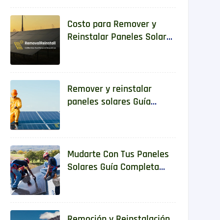
Costo para Remover y
Reinstalar Paneles Solares
en 2025: Guía Completa
para Propietarios
Remover y reinstalar
paneles solares Guía
completa para hacerlo de
manera segura y legal
Mudarte Con Tus Paneles
Solares Guía Completa
Para Reubicar Un Sistema
De Energía Solar
Remoción y Reinstalación