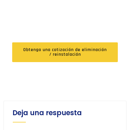
Cotización Gratuita De
Eliminación/reinstalación Por
Parte De Expertos
Obtenga una cotización de eliminación
/ reinstalación
Deja una respuesta