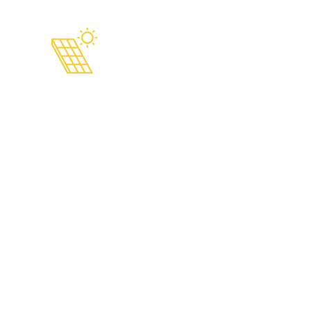
Comparación entre
préstamo solar y
arrendamiento solar: el mini
libro completo 2025 para
propietarios de viviendas