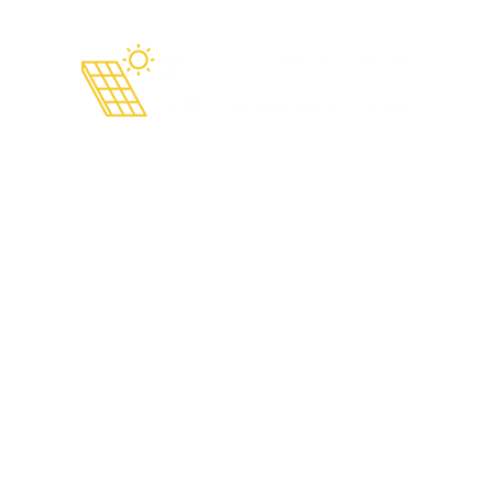
Quitar y Reinstalar Paneles
Solares en Tejados de Tejas:
Lo Que Debes Saber al
Cambiar de Teja S a Teja
Plana